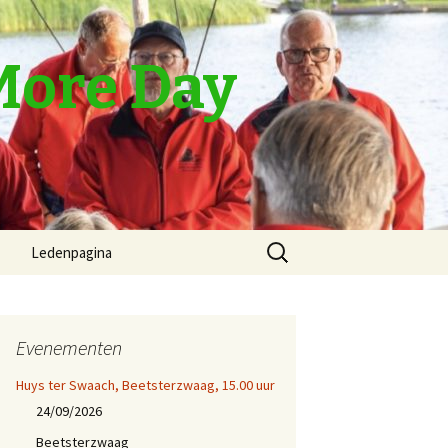
More Day
Zoeken
Ledenpagina
naar:
Oefenen in november
2023
Evenementen
Complete repertoire
Huys ter Swaach, Beetsterzwaag, 15.00 uur
Mededelingen
24/09/2026
Beetsterzwaag