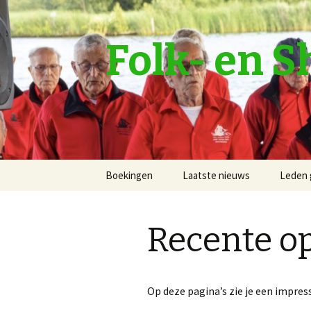
Folk- en 
Naar
Boekingen
Laatste nieuws
Leden 
de
inhoud
springen
Recente o
Op deze pagina’s zie je een impres