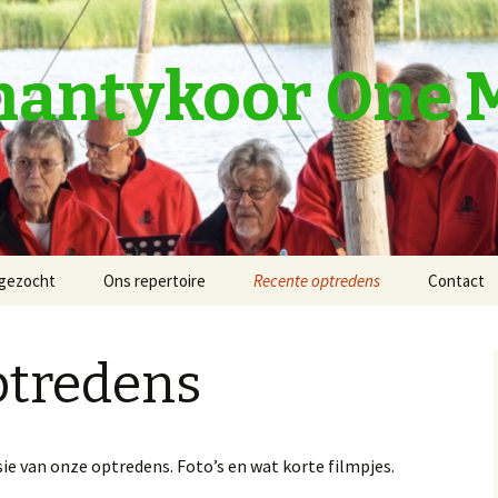
Shantykoor One 
gezocht
Ons repertoire
Recente optredens
Contact
Optreden Westersail
ptredens
Optreden Spitkeet
sie van onze optredens. Foto’s en wat korte filmpjes.