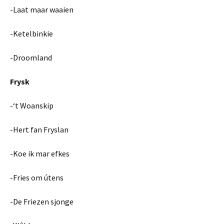
-Laat maar waaien
-Ketelbinkie
-Droomland
Frysk
-‘t Woanskip
-Hert fan Fryslan
-Koe ik mar efkes
-Fries om útens
-De Friezen sjonge