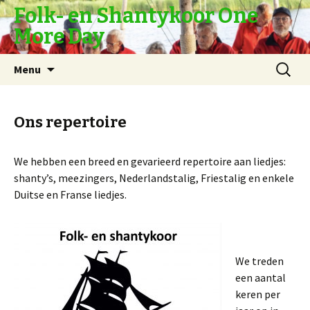
Folk- en Shantykoor One
More Day
Naar
Zoeken
Menu
de
naar:
inhoud
springen
Ons repertoire
We hebben een breed en gevarieerd repertoire aan liedjes:
shanty’s, meezingers, Nederlandstalig, Friestalig en enkele
Duitse en Franse liedjes.
We treden
een aantal
keren per