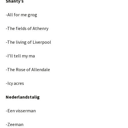
Shanty’s
-All for me grog
-The fields of Athenry
-The living of Liverpool
-I’ll tell my ma
-The Rose of Allendale
-Icy acres
Nederlandstalig
-Een visserman
-Zeeman