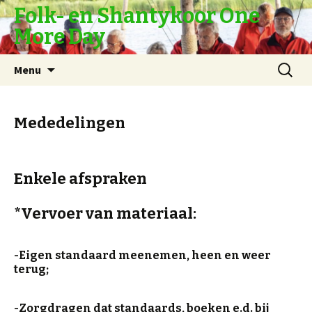
Folk- en Shantykoor One
More Day
Naar
Zoeken
Menu
de
naar:
inhoud
springen
Mededelingen
Enkele afspraken
*Vervoer van materiaal:
-Eigen standaard meenemen, heen en weer
terug;
-Zorgdragen dat standaards, boeken e.d. bij