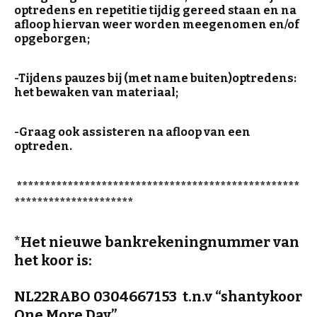
optredens en repetitie tijdig gereed staan en na
afloop hiervan weer worden meegenomen en/of
opgeborgen;
-Tijdens pauzes bij (met name buiten)optredens:
het bewaken van materiaal;
-Graag ook assisteren na afloop van een
optreden.
**************************************************
*********************
*Het nieuwe bankrekeningnummer van
het koor is:
NL22RABO 0304667153 t.n.v “shantykoor
One More Day”