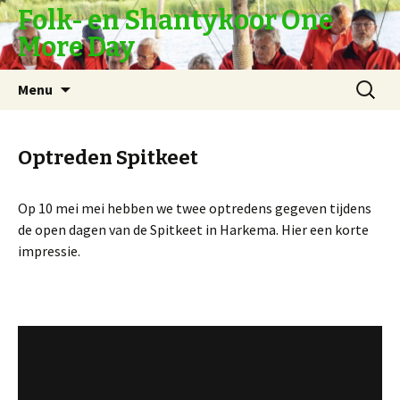
Folk- en Shantykoor One
More Day
Naar
Zoeken
Menu
de
naar:
inhoud
springen
Optreden Spitkeet
Op 10 mei mei hebben we twee optredens gegeven tijdens
de open dagen van de Spitkeet in Harkema. Hier een korte
impressie.