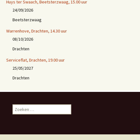
Huys ter Swaach, Beetsterzwaag, 15.00 uur
24/09/2026
Beetsterzwaag
Warrenhove, Drachten, 14.30 uur
08/10/2026
Drachten
Serviceflat, Drachten, 19.00 uur
25/05/2027
Drachten
Z
o
e
k
e