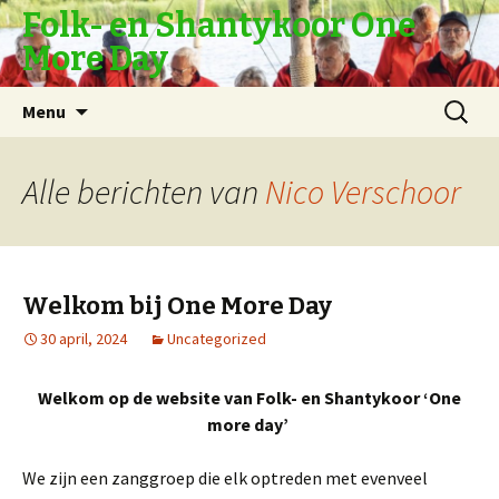
Folk- en Shantykoor One
More Day
Naar
Zoeken
Menu
de
naar:
inhoud
springen
Alle berichten van
Nico Verschoor
Welkom bij One More Day
30 april, 2024
Uncategorized
Welkom op de website van Folk- en Shantykoor ‘One
more day’
We zijn een zanggroep die elk optreden met evenveel